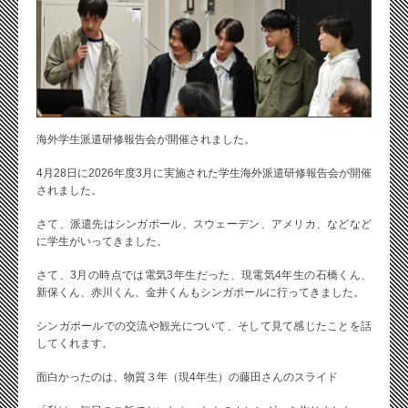
海外学生派遣研修報告会が開催されました。
4月28日に2026年度3月に実施された学生海外派遣研修報告会が開催
されました。
さて、派遣先はシンガポール、スウェーデン、アメリカ、などなど
に学生がいってきました。
さて、3月の時点では電気3年生だった、現電気4年生の石橋くん、
新保くん、赤川くん、金井くんもシンガポールに行ってきました。
シンガポールでの交流や観光について、そして見て感じたことを話
してくれます。
面白かったのは、物質３年（現4年生）の藤田さんのスライド