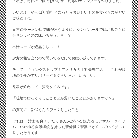
「私は、毎日のご飯でおいしかったものカレンダーを作りました」
いいね！ やっぱり旅行と言ったらおいしいものを食べるのがだい
ご味だよね。
日本のラーメン店で味が違うように、シンガポールではお店ごとに
チキンライスの味がちがう。そして
出汁スープが絶品らしい！！
夕方の報告会なので聞いてるだけでお腹が減ってきます。
そして、ウィングストップ！アメリカの手羽先専門店！ これが現
地の学生がデリバリーするぐらいおいしいらしい。
発表が終わって、質問タイムです。
「現地でびっくりしたこととか驚いたこととかありますか？」
の質問に、新保くんのびっくりしたこと
それは、治安も良く、たくさん人がいる観光地にアサルトライフ
ル、いわゆる自動操銃を持った警備員？警察？が立っていてびっく
りしたそうです。