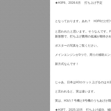
★H3F6、2026.6月 打ち上げ予定
となっております。あれ？ H3F6だけ
と思われたと思います。そうなんです。F
新形態で、打ち上げ費用の低減が期待さ
ポスターの写真をご覧ください。
メインエンジンが3つで、周りの補助エン
新方式なんです！
じゃあ、日本はH3ロケット上げるのは６
と言われると、実は違います。
実は、H3の７号機と8号機のうちあげが
★H3F7、
2025.10月 打ち上げ成功