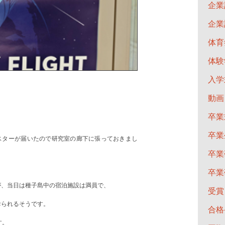
企業
企業
体育
体験
入学
動画
卒業
卒業
ポスターが届いたので研究室の廊下に張っておきまし
卒業
卒業
が、当日は種子島中の宿泊施設は満員で、
受賞
おられるそうです。
合格
す。