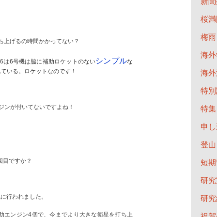
新聞
桜満
梅雨
打ち上げるの時間かかってない？
海外
シンプル
6は
6号機は脇に補助ロケットのない
な
れている。ロケットなのです！
海外
特別
ジンが付いてないですよね！
特集
申し
登山
回目ですか？
短期
研究
既に行われました。
研究
、補助エンジン4個で、今までより大きな衛星を打ち上
祝賀