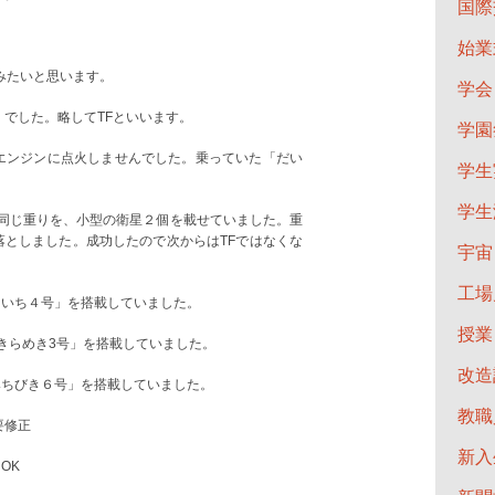
国際
始業
みたいと思います。
学会
）でした。略してTFといいます。
学園
段目のエンジンに点火しませんでした。乗っていた「だい
学生
学生
衛星と同じ重りを、小型の衛星２個を載せていました。重
落としました。成功したので次からはTFではなくな
宇宙
工場
「たいち４号」を搭載していました。
授業
 「きらめき3号」を搭載していました。
改造
「みちびき６号」を搭載していました。
教職
要修正
新入
OK