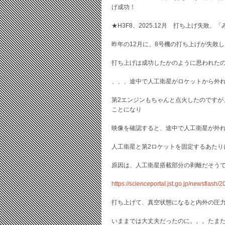
げ成功！
★H3F8、2025.12月 打ち上げ失敗
昨年の12月に、8号機の打ち上げが失敗
打ち上げは成功したかのように思われた
、、、途中で人工衛星がロケットから外
第2エンジンもちゃんと点火したのです
ことになり
映像を確認すると、途中で人工衛星が外
人工衛星と第2ロケットを固定するあたり
原因は、人工衛星搭載部分の剥離だそう
https://scienceportal.jst.go.jp/newsflash
打ち上げて、真空状態になると内外の圧
いままでは大丈夫だったのに。。。たま