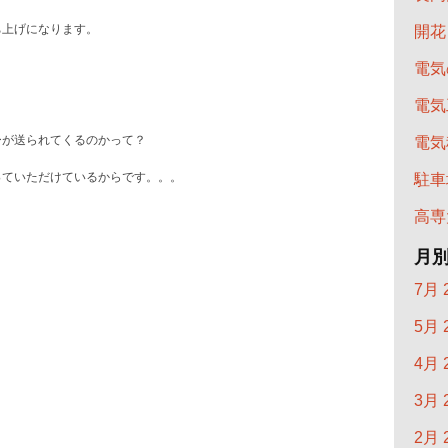
ち上げになります。
開花
電気
電気
ーが送られてくるのかって？
電気
っていただけているからです。。。
駐車
高専
月
7月 
5月 
4月 
3月 
2月 