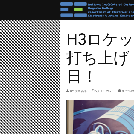
H3ロケ
打ち上げ！
日！
BY
矢野昌平
5月 18, 2026
0 COM