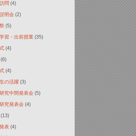
訪問
(4)
説明会
(2)
祭
(5)
学習・出前授業
(35)
式
(4)
(6)
式
(4)
生の活躍
(3)
研究中間発表会
(5)
研究発表会
(4)
(13)
発表
(4)