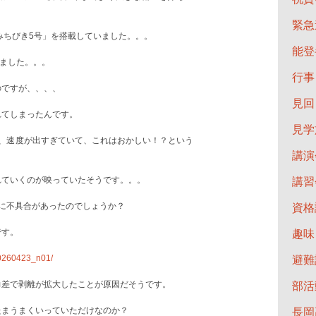
緊急
、「みちびき5号」を搭載していました。。。
能登
しました。。。
行事
のですが、、、、
見回
れてしまったんです。
見学
が、速度が出すぎていて、これはおかしい！？という
講演
れていくのが映っていたそうです。。。
講習
に不具合があったのでしょうか？
資格
です。
趣味
/20260423_n01/
避難
力差で剥離が拡大したことが原因だそうです。
部活
たまうまくいっていただけなのか？
長岡