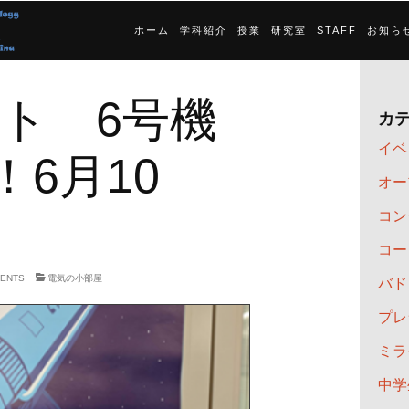
ホーム
学科紹介
授業
研究室
STAFF
お知ら
ット 6号機
カ
イベ
6月10
オー
コン
コー
MENTS
電気の小部屋
バド
プレ
ミラ
中学