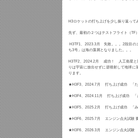
H3ロケットの打ち上げを少し振り返って
先ず、最初の２つはテストフライト（TF
H3TF1、2023.3月 失敗。。。2
ち3号」は海の藻屑となりました。。。
H3TF2、2024.2月 成功！ 人工
りは宇宙に放出せずに逆噴射して地球に
ります。
★H3F3、2024.7月 打ち上げ成功 
★H3F4、2024.11月 打ち上げ成功
★H3F5、2025.2月 打ち上げ成功 
★H3F6、2025.7月 エンジン点火試験 
★H3F6、2026.3月 エンジン点火試験 