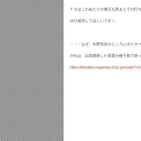
Ｆ６はこのあたりの修正も踏まえての打
ぜひ成功してほしいです！
・・・なぜ、矢野先生のところにポスタ
それは、以前開発した装置が種子島で使
https://denden.nagaoka-ct.ac.jp/node/743