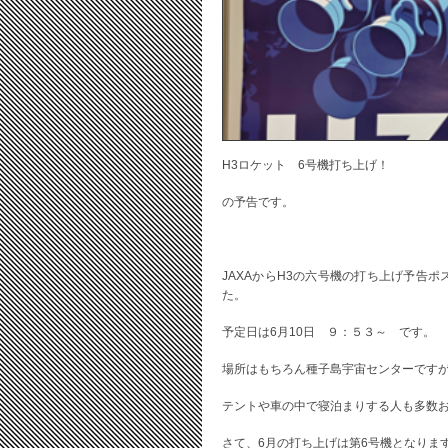
H3ロケット 6号機打ち上げ！
の予告です。
JAXAからH3の六号機の打ち上げ予告
た。
予定日は6月10日 ９：５３～ です。
場所はもちろん種子島宇宙センターです
テントや車の中で寝泊まりする人も多数
さて、6月の打ち上げは第6号機となりま