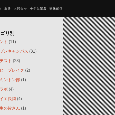
せ
進路
お問合せ
中学生諸君
映像配信
テゴリ別
ント
(11)
プンキャンパス
(31)
テスト
(23)
ヒーブレイク
(2)
ミントン部
(1)
ラボ
(4)
イエ長岡
(4)
生の皆さん
(1)