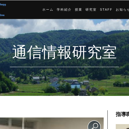
ホーム
学科紹介
授業
研究室
STAFF
お知ら
通信情報研究室
指導