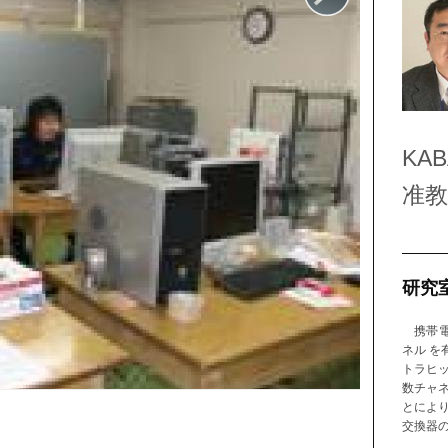
KAB
准教
研究
携帯電
ネル 
トラヒ
数チャ
とによ
交換器