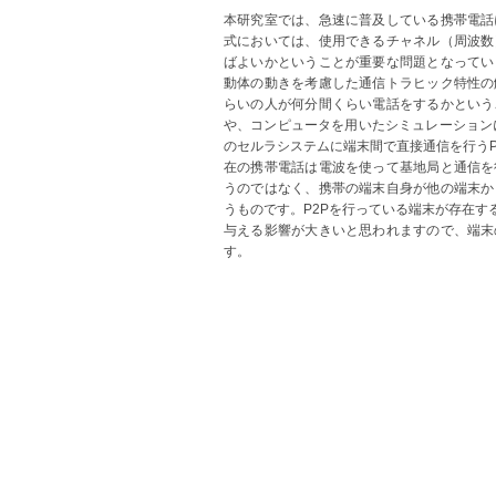
本研究室では、急速に普及している携帯電話
式においては、使用できるチャネル（周波数
ばよいかということが重要な問題となってい
動体の動きを考慮した通信トラヒック特性の
らいの人が何分間くらい電話をするかという
や、コンピュータを用いたシミュレーション
のセルラシステムに端末間で直接通信を行う
在の携帯電話は電波を使って基地局と通信を
うのではなく、携帯の端末自身が他の端末か
うものです。P2Pを行っている端末が存在
与える影響が大きいと思われますので、端末
す。