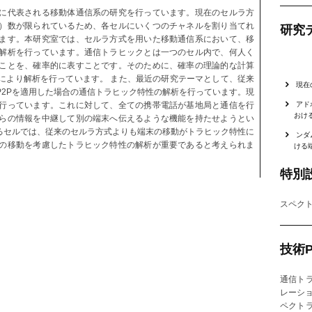
に代表される移動体通信系の研究を行っています。現在のセルラ方
）数が限られているため、各セルにいくつのチャネルを割り当てれ
研究
ます。本研究室では、セルラ方式を用いた移動通信系において、移
解析を行っています。通信トラヒックとは一つのセル内で、何人く
ことを、確率的に表すことです。そのために、確率の理論的な計算
により解析を行っています。 また、最近の研究テーマとして、従来
現在
P2Pを適用した場合の通信トラヒック特性の解析を行っています。現
アド
行っています。これに対して、全ての携帯電話が基地局と通信を行
おけ
らの情報を中継して別の端末へ伝えるような機能を持たせようとい
するセルでは、従来のセルラ方式よりも端末の移動がトラヒック特性に
ンダ
の移動を考慮したトラヒック特性の解析が重要であると考えられま
ける
特別
スペク
技術P
通信ト
レーシ
ペクト