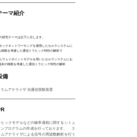
テーマ紹介
の研究テーマは以下に示します。
ホックネットワーキングを適用したセルラシステムに
る移動を考慮した通信トラヒック特性の解析ラ
ムウェイポイントモデルを用いたセルラシステムにお
端末の移動を考慮した通信トラヒック特性の解析
設備
トラムアナライザ 光通信実験装置
R
ラヒックモデルなどの確率過程に関するシミュ
ョンプログラムの作成を行っております。 ス
ラムアナライザによる信号の周波数解析を行う