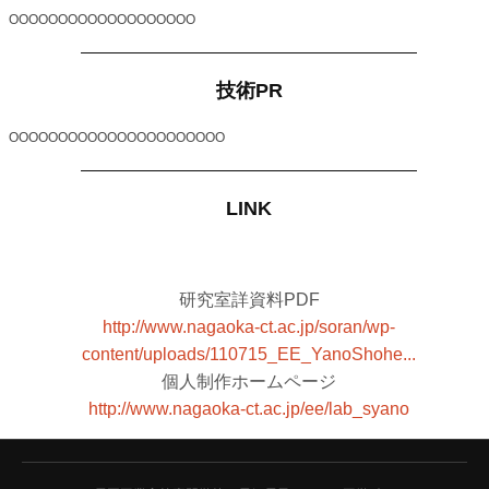
OOOOOOOOOOOOOOOOOOO
技術PR
OOOOOOOOOOOOOOOOOOOOOO
LINK
研究室詳資料PDF
http://www.nagaoka-ct.ac.jp/soran/wp-
content/uploads/110715_EE_YanoShohe...
個人制作ホームページ
http://www.nagaoka-ct.ac.jp/ee/lab_syano