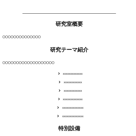
研究室概要
OOOOOOOOOOOOOO
研究テーマ紹介
OOOOOOOOOOOOOOOOOOO
xxxxxxxxxxxxx
xxxxxxxxxxxx
xxxxxxxxxxxx
xxxxxxxxxxxxx
xxxxxxxxxxxxxx
xxxxxxxxxxxxxx
特別設備