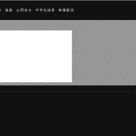
せ
進路
お問合せ
中学生諸君
映像配信