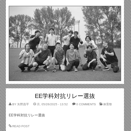
EE学科対抗リレー選抜
BY
矢野昌平
月, 05/26/2025 - 13:52
0 COMMENTS
体育祭
EE学科対抗リレー選抜
READ POST