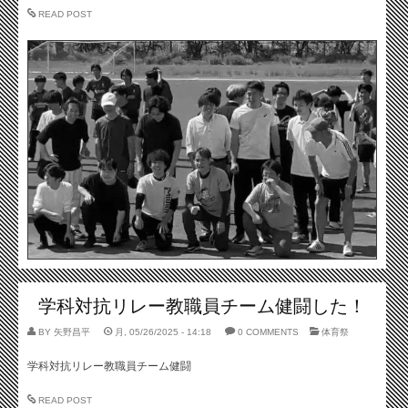
READ POST
学科対抗リレー教職員チーム健闘した！
BY
矢野昌平
月, 05/26/2025 - 14:18
0 COMMENTS
体育祭
学科対抗リレー教職員チーム健闘
READ POST