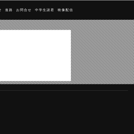
せ
進路
お問合せ
中学生諸君
映像配信