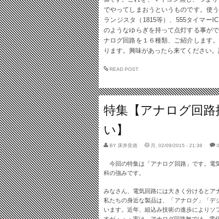
でやってしまおうというものです。
使う
ランジスタ（1815等）、555タイマーI
のようなゆらぎを持って点灯する事がで
ナログ回路を１６種類、ご紹介します。
ります。興味があったら来てください。
READ POST
特集【アナログ回路
い】
BY
床井良徳
月, 02/09/2015 - 21:38
今回の特集は「アナログ回路」です。電気
科の強みです。
みなさん、電気回路には大きく分けるとア
私たちの身近な製品は、「アナログ」「デ
います。近年、組込み技術の進歩によりソ
すが・・・実は、アナログ回路無では、電