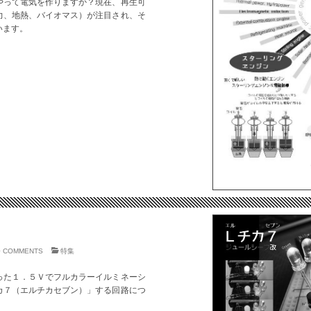
やって電気を作りますか？現在、再生可
力、地熱、バイオマス）が注目され、そ
います。
0 COMMENTS
特集
った１．５Ｖでフルカラーイルミネーシ
カ７（エルチカセブン）」する回路につ