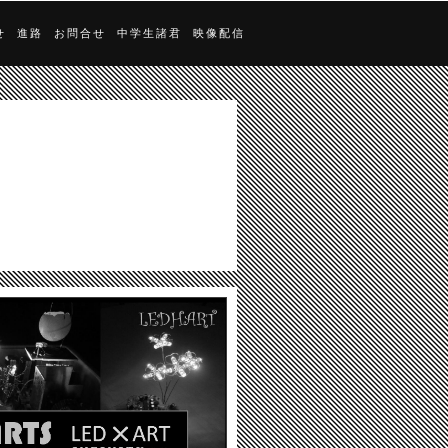
せ
進路
お問合せ
中学生諸君
映像配信