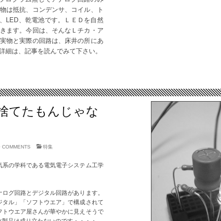
物は抵抗、コンデンサ、コイル、ト
C、LED、乾電池です。
ＬＥＤを自然
きます。今回は、そんなＬチカ・ア
実物と実際の回路は、床井の所にあ
詳細は、記事を読んでみて下さい。
捨てたもんじゃな
0 COMMENTS
特集
系の学科である電気電子システム工学
ナログ回路とデジタル回路があります。
ジタル」「ソフトウエア」で構成されて
フトウエア屋さんが華やかに見えそうで
化製品は成り立たないのです・・・・