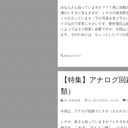
みなんさん知っていますか？？７色に自動
通のＬＥＤに見えますが、ＬＥＤの発光部
ＩＣが入っています（下の写真を見て下さ
イズなので非常に小さいです。動作電圧は
によっては３Ｖ程度）必要ですが、今回は
ます。そのためには、ちょっとしたコツが
READ POST
【特集】アナログ回
類）
BY
床井良徳
火, 02/17/2015 - 12:40
今回は、アナログ回路でＬチカ（エルチカ
Ｌチカ、皆さん知っていますか？ＬＥＤを
これを、マイコン無し、つまり
御です。