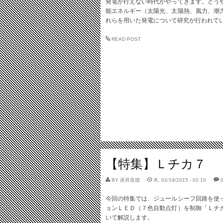
発電が行えない時代がやってきます。どう
能エネルギー（太陽光、太陽熱、風力、潮
れらを用いた発電について研究が行われて
READ POST
【特集】Ｌチカ７
BY
床井良徳
木, 02/19/2015 - 02:10
今回の特集では、ジュールシーフ回路を使
ョンＬＥＤ（７色自動点灯）を制御「Ｌチ
いて解説します。