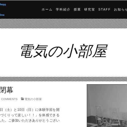
ホーム
学科紹介
授業
研究室
STAFF
お知ら
電気の小部屋
閉幕
0 COMMENTS
電気の小部屋
日（土）と10日（日）に体験学習を開
のづくりって楽しい！！」を体感できる
した。ご参加いただきありがとうござい