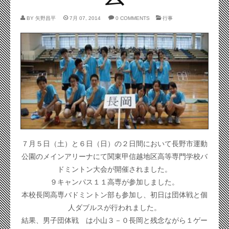
BY
矢野昌平
7月 07, 2014
0 COMMENTS
行事
７月５日（土）と６日（日）
の２日間において長野市運動
公園のメインアリーナにて関東甲信越
地区高等専門学校バ
ドミントン大会が開催されました。
９キャンパス１１高専が参加しました。
本校長岡高専バドミントン部も参加し、
初日は団体戦と個
人ダブルスが行われました。
結果、男子団体戦 は小山３－０長岡と残念ながら１ゲー