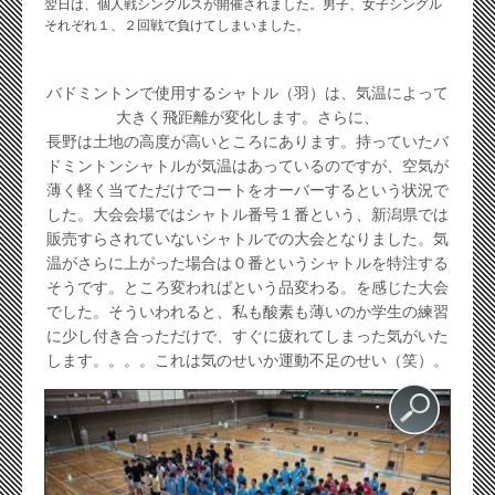
翌日は、個人戦シングルスが開催されました。男子、女子シングル
それぞれ１、２回戦で負けてしまいました。
バドミントンで使用するシャトル（羽）は、
気温によって
大きく飛距離が変化します。さらに、
長野は土地の高度が高いところにあります。
持っていたバ
ドミントンシャトルが気温はあっているのですが、
空気が
薄く軽く当てただけでコートをオーバーするという状況で
し
た。大会会場ではシャトル番号１番という、
新潟県では
販売すらされていないシャトルでの大会となりました。
気
温がさらに上がった場合は０番というシャトルを特注する
そうで
す。ところ変わればという品変わる。を感じた大会
でした。
そういわれると、
私も酸素も薄いのか学生の練習
に少し付き合っただけで、
すぐに疲れてしまった気がいた
します。。。。
これは気のせいか運動不足のせい（笑）。