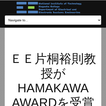
ＥＥ片桐裕則教
授が
HAMAKAWA
AWARDを受賞