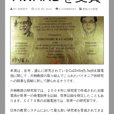
BY
矢野昌平
12月 08, 2014
0 COMMENTS
電気の小部屋
本賞は，近年，盛んに研究されているCu2ZnSn(S,Se)4太陽電
池に関して，片桐教授の取り組んでこられたパイオニア的研究
への顕著な貢献に対して贈られるそうです。
片桐教授の研究室では、２００８年に研究室で作成された太陽
電池が世界一の発電効率を記録、世界記録を樹立したこともあ
ります。ＣＺＴＳ系の太陽電池では、世界一の研究室です。
日本の教育システムにおいて最も若い研究者を育成されてきま