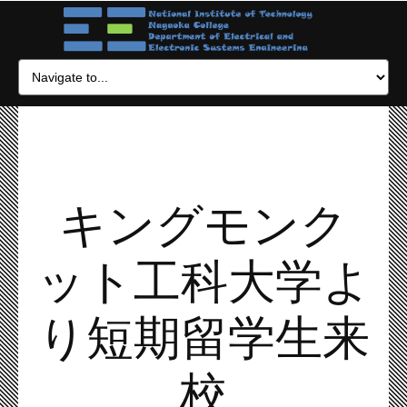
キングモンク
ット工科大学よ
り短期留学生来
校