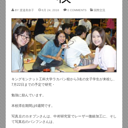
BY
渡邉美奈子
6月 24, 2016
0 COMMENTS
国際交流
キングモンクット工科大学ラカバン校から3名の女子学生が来校し、
7月22日までの予定で研究・
勉強に励んでいます。
本校滞在期間は6週間です。
写真左のカオプンさんは、中村研究室でレーザー微細加工に、そし
て写真右のパンフンさんは、