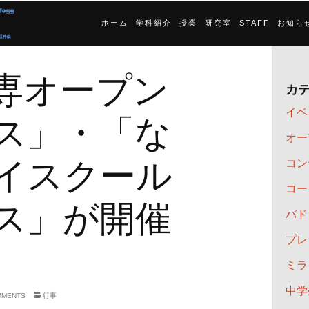
ホーム
学科紹介
授業
研究室
STAFF
お知ら
専オープン
カ
イベ
ス」・「な
オー
イスクール
コン
コー
ス」が開催
バド
プレ
ミラ
中学
MMENTS
行事