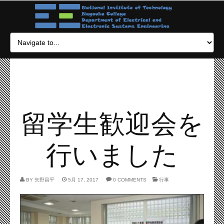
留学生歓迎会を
行いました
BY
矢野昌平
5月 17, 2017
0 COMMENTS
行事