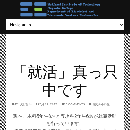
「就活」真っ只
中です
BY
矢野昌平
5月 22, 2017
0 COMMENTS
電気の小部屋
現在、本科5年生8名と専攻科2年生6名が就職活動
を行っています。