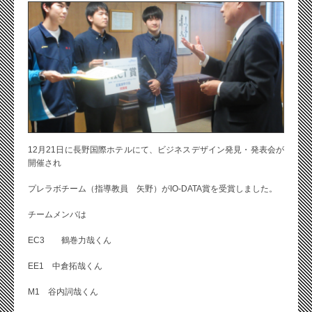
12月21日に長野国際ホテルにて、ビジネスデザイン発見・発表会が
開催され
プレラボチーム（指導教員 矢野）がIO-DATA賞を受賞しました。
チームメンバは
EC3 鶴巻力哉くん
EE1 中倉拓哉くん
M1 谷内詞哉くん