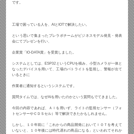
です。
工場で困っている人を、AIとIOTで解決したい。
という思いで集まったプレラボチームがビジネスモデル発見・発表
会にてプレゼンを行い、
企業賞「IO-DATA賞」を受賞しました。
システムとしては、ESP32というCPUを積み、小型カメラが一体と
なったデバイスを用いて、工場のパトライトを監視し、警報が出て
いるときに
作業者に通知するというシステムです。
質問タイムでは、なぜAIを用いたのかという質問もでてきました。
今回の内容であれば、ＡＩを用いず、ライトの監視センサー（フォ
トセンサーやＣＤＳセル）等で解決できたかもしれません。
しかし、１０年前に「これからの商品開発においてＩＯＴを考えて
いないと、１０年後には時代遅れの商品になる」といわれてそれか