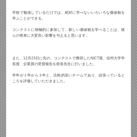
学校で勉強しているだけでは、絶対に学べないいろいろな価値観を
学ぶことができる。
コンテストに積極的に参加して、新しい価値観を学べることは、彼
らの将来に大変良い影響を与えると思います。
また、12月23日に先の、コンテストで獲得したNICT賞、信州大学学
長賞、企業賞の受賞報告を校長先生に行いました。
学年が１年から３年と、比較的若いチームであり、頑張っていると
ころを評価していただきました。