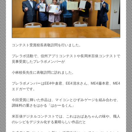
コンテスト受賞校長表敬訪問を行いました。
プレラボ活動で、信州アプリコンテストや長岡米百俵コンテストで
見事受賞したプレラボメンバーが
小林校長先生に表敬訪問に訪れました。
プレラボメンバーはEE4中倉君、EE4清水さん、ME4藤本君、ME4
エドガーです。
今回受賞に輝いた作品は、マイコンとひずみゲージを組み合わせ、
調味料の重さをはかる「はかーるくん」
米百俵デジタルコンテストでは、これはおばあちゃんの味や、職人
のレシピをデジタル化する素晴らしい作品だと