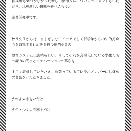
作成者も気づかなかった新しい活用方法についてのコメントもいた
だき、現在新しい機能を盛り込もうと
絶賛開発中です。
校長先生からは、さまざまなアイデアそして低学年からの知的好奇
心を鼓舞する仕組みを持つ長岡高専の
教育システムは素晴らしい。そしてそれを具現化している学生たち
の能力の高さとモチベーションの高さを
すごく評価していただき、頑張っているプレラボメンバーにお褒め
の言葉をいただきました。
少年よ大志をいだけ！
少年・少女よ高志を抱け！