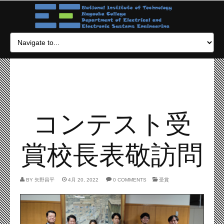
コンテスト受
賞校長表敬訪問
BY
矢野昌平
4月 20, 2022
0 COMMENTS
受賞