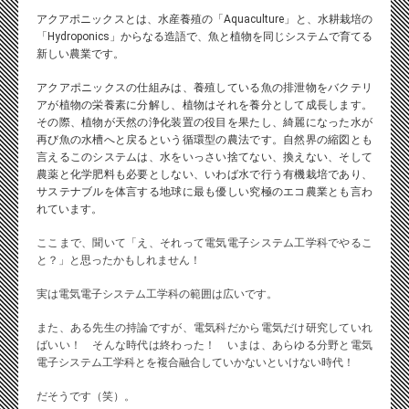
アクアポニックスとは、水産養殖の「Aquaculture」と、水耕栽培の
「Hydroponics」からなる造語で、魚と植物を同じシステムで育てる
新しい農業です。
アクアポニックスの仕組みは、養殖している魚の排泄物をバクテリ
アが植物の栄養素に分解し、植物はそれを養分として成長します。
その際、植物が天然の浄化装置の役目を果たし、綺麗になった水が
再び魚の水槽へと戻るという循環型の農法です。自然界の縮図とも
言えるこのシステムは、水をいっさい捨てない、換えない、そして
農薬と化学肥料も必要としない、いわば水で行う有機栽培であり、
サステナブルを体言する地球に最も優しい究極のエコ農業とも言わ
れています。
ここまで、聞いて「え、それって電気電子システム工学科でやるこ
と？」と思ったかもしれません！
実は電気電子システム工学科の範囲は広いです。
また、ある先生の持論ですが、電気科だから電気だけ研究していれ
ばいい！ そんな時代は終わった！ いまは、あらゆる分野と電気
電子システム工学科とを複合融合していかないといけない時代！
だそうです（笑）。