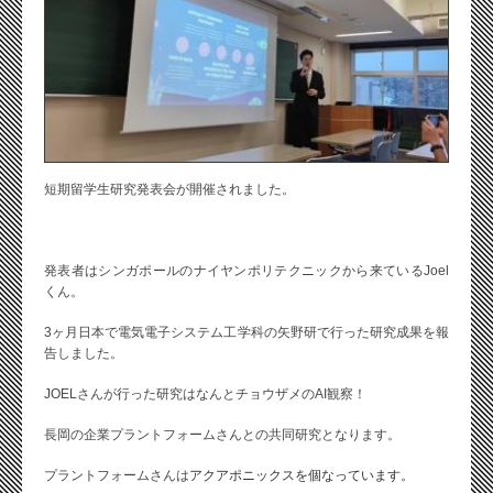
短期留学生研究発表会が開催されました。
発表者はシンガポールのナイヤンポリテクニックから来ているJoel
くん。
3ヶ月日本で電気電子システム工学科の矢野研で行った研究成果を報
告しました。
JOELさんが行った研究はなんとチョウザメのAI観察！
長岡の企業プラントフォームさんとの共同研究となります。
プラントフォームさんは
アクアポニックスを個なっています。