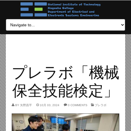
プレラボ「機械
保全技能検定」
BY
矢野昌平
10月 03, 2024
0 COMMENTS
プレラボ