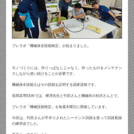
プレラボ「機械保全技能検定」が始まりました。
モノづくりには、作りっぱなしじゃなく、作ったものをメンテナン
スしながら使い続けることが必要です。
機械保全技能士はその技能を証明する国家資格です。
長岡高専EE科では、樺澤先生と竹田さんと機械科の杉沢さんとで、
プレラボ「機械技能検定」を毎週木曜日に開催しています。
今回は、竹田さんが手作りされたシーケンス回路を使って回路配線
の練習会でした。