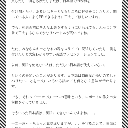
足したり、例をあげたりまたは、日本語での説明を
付け加えたり、あるいはキーとなるところに抑揚をつけたりと、聞
いている人によくPRできるように工夫してほしいですね。
でも、発表直前にそんな工夫をするようにいわれても、ぶっつけ本
番で工夫するなんでかなりハードルが高いですね。
ただ、みなさんキーとなる内容をスライドに記述していたり、例を
付けたりと大変わかりやすい英語プレゼンテーションでした。
以前、英語を使えない人は、ただしい日本語が使えていない。
というのを聞いたことがあります、日本語は自由度が高いのでしゃ
べりたいことを一文にいろいろ詰めても何となく意味が伝わりま
す。
でも、それって一つの文に一つの意味という、レポートの作文の大
前提を守っていません。
そういった日本語は、英語にできないんですよね。。。。
一文一意＜＝ちょっと意味違いますが。。。を守ることで、英語に