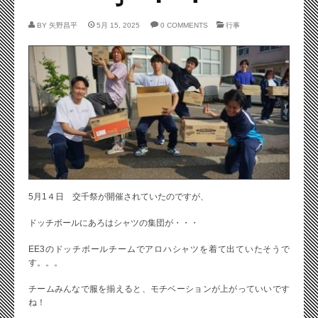
BY
矢野昌平
5月 15, 2025
0 COMMENTS
行事
5月1４日 交千祭が開催されていたのですが、
ドッチボールにあろはシャツの集団が・・・
EE3のドッチボールチームでアロハシャツを着て出ていたそうで
す。。。
チームみんなで服を揃えると、モチベーションが上がっていいです
ね！