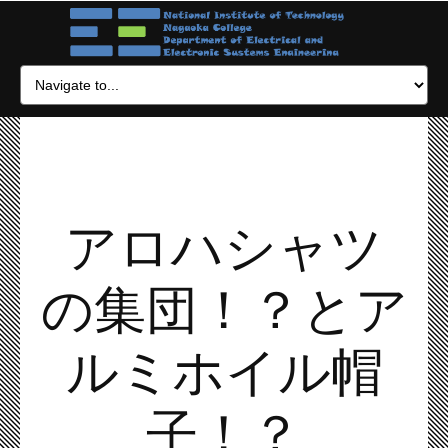
アロハシャツ
の集団！？とア
ルミホイル帽
子！？