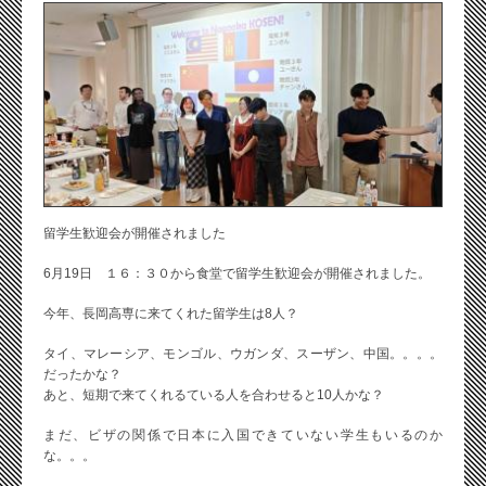
留学生歓迎会が開催されました
6月19日 １６：３０から食堂で留学生歓迎会が開催されました。
今年、長岡高専に来てくれた留学生は8人？
タイ、マレーシア、モンゴル、ウガンダ、スーザン、中国。。。。
だったかな？
あと、短期で来てくれるている人を合わせると10人かな？
まだ、ビザの関係で日本に入国できていない学生もいるのか
な。。。