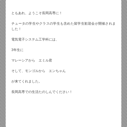
ともあれ、ようこそ長岡高専に！
チュータの学生やクラスの学生も含めた留学生歓迎会が開催されま
した！
電気電子システム工学科には、
3年生に
マレーシアから エミル君
そして、モンゴルから エンちゃん
が来てくれました。
長岡高専での生活たのしんでください！