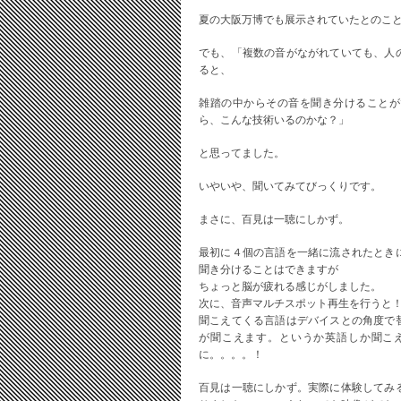
夏の大阪万博でも展示されていたとのこ
でも、「複数の音がながれていても、人
ると、
雑踏の中からその音を聞き分けることが
ら、こんな技術いるのかな？」
と思ってました。
いやいや、聞いてみてびっくりです。
まさに、百見は一聴にしかず。
最初に４個の言語を一緒に流されたとき
聞き分けることはできますが
ちょっと脳が疲れる感じがしました。
次に、音声マルチスポット再生を行うと
聞こえてくる言語はデバイスとの角度で
が聞こえます。というか英語しか聞こ
に。。。。！
百見は一聴にしかず。実際に体験してみ