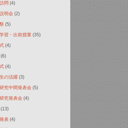
訪問
(4)
説明会
(2)
祭
(5)
学習・出前授業
(35)
式
(4)
(6)
式
(4)
生の活躍
(3)
研究中間発表会
(5)
研究発表会
(4)
(13)
発表
(4)