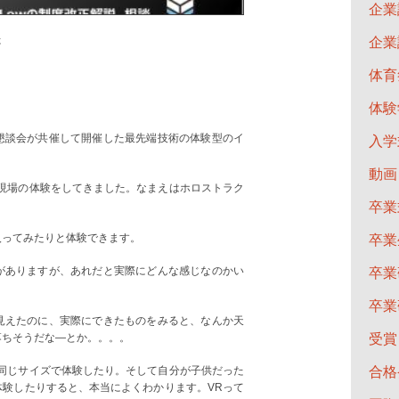
企業
た
企業
。
体育
体験
懇談会が共催して開催した最先端技術の体験型のイ
入学
動画
計現場の体験をしてきました。なまえはホロストラク
卒業
入ってみたりと体験できます。
卒業
がありますが、あれだと実際にどんな感じなのかい
卒業
卒業
見えたのに、実際にできたものをみると、なんか天
受賞
落ちそうだな―とか。。。。
合格
と同じサイズで体験したり。そして自分が子供だった
体験したりすると、本当によくわかります。VRって