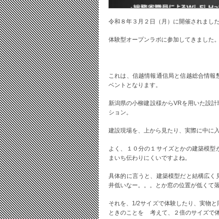
令和８年３月２日（月）に開催されまし
体験型オープンラボに参加してきました
これは、信越情報通信局と信越総合情報
ベントとなります。
新潟県の小柳建設様からVRを用いた設
ション。
建設現場を、上から見たり、実際に中に
よく、１０分の１サイズとかの建築模型
まいち伝わりにくいですよね。
具体的に言うと、建築模型だと結構広く
井低いなー。。。とか窓の位置が低くて
それを、1/2サイズで体験したり、実物
ときのことを 考えて、２倍のサイズで