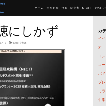
ホーム
学科紹介
授業
研究室
STAFF
お知ら
聴にしかず
カ
イベ
MENTS
電気の小部屋
オー
コン
コー
バド
プレ
ミラ
中学