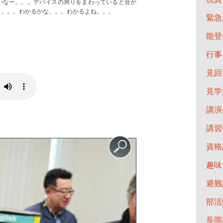
いなー。。。デバイスの周りをまわっていると音が
。。。。わかるかな。。。わかるよね。。。
緊急
能登
行事
見回
見学
講演
講習
資格
趣味
避難
部活
長岡