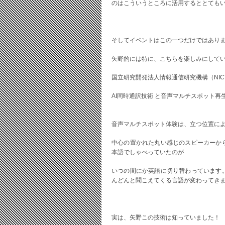
のはこういうところに活用するととても
そしてイベントはこの一つだけではあり
矢野的には特に、こちらを楽しみにして
国立研究開発法人情報通信研究機構（NIC
AI同時通訳技術 と音声マルチスポット再
音声マルチスポット体験は、立つ位置に
中心の置かれた丸い感じのスピーカーか
本語でしゃべっていたのが
いつの間にか英語に切り替わっています
んどんと聞こえてくる言語が変わってき
実は、矢野この技術は知っていました！