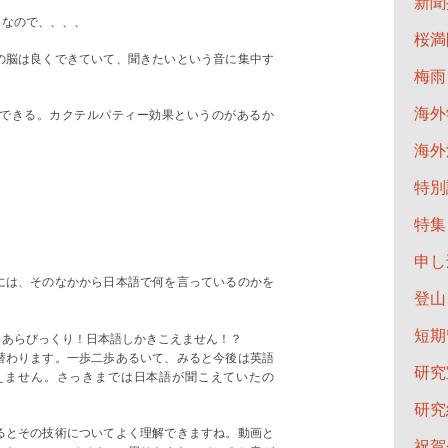
新聞
となので、、、、
桜満
の脳は良くできていて、聞きたいという音に集中す
梅雨
海外
できる。カクテルパティー効果というのがあるか
海外
特別
特集
申し
には、そのなかから日本語で何を言っているのかを
登山
短期
！あらびっくり！日本語しかきこえません！？
替わります。一歩二歩あるいて、みると今後は英語
研究
えません。さっきまでは日本語が聞こえていたの
研究
るとその技術についてよく理解できますね。動画と
祝賀