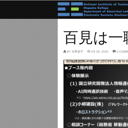
百見は一
BY
矢野昌平
3月 09, 2026
0 COM