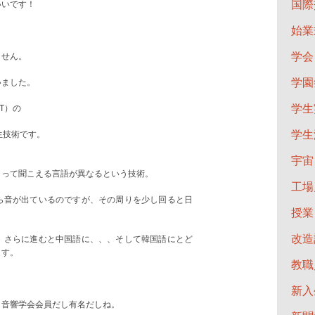
国際
いいです！
始業
学会
ません。
学園
いました。
学生
T）の
学生
生技術です。
宇宙
よって聞こえる言語が異なるという技術。
工場
ら音が出ているのですが、その周りを少し回ると日
授業
改造
。さらに進むと中国語に、、、そして韓国語にとど
ます。
教職
新入
 音響学会会員だし有名だしね。