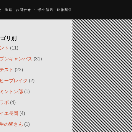
せ
進路
お問合せ
中学生諸君
映像配信
テゴリ別
ント
(11)
プンキャンパス
(31)
テスト
(23)
ヒーブレイク
(2)
ミントン部
(1)
ラボ
(4)
イエ長岡
(4)
生の皆さん
(1)