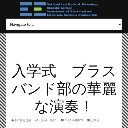
入学式 ブラス
バンド部の華麗
な演奏！
BY
矢野昌平
4月 06, 2026
0 COMMENTS
入学式