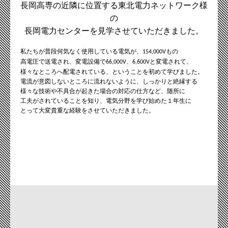
長岡高専の近隣に位置する東北電力ネットワーク様
の
長岡電力センターを見学させていただきました。
私たちが普段何気なく使用している電気が、
もの
154,000V
高電圧で送電され、
変電設備で
、
と変電されて、
66,000V
6,600V
様々なところへ配電されている、ということを初めて学びました。
電流が意図しないところに流れないように、しっかりと絶縁する
様々な技術や
不具合が起きた場合の対応の仕方など、随所に
工夫がされていることを知り、
電気分野を学び始めた１年生に
とって大変貴重な経験をさせていただきました。