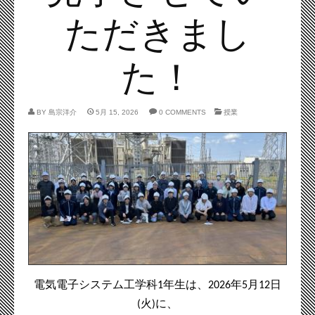
ただきまし
た！
BY
島宗洋介
5月 15, 2026
0 COMMENTS
授業
電気電子システム工学科
年生は、
年
月
日
1
2026
5
12
火
に、
(
)