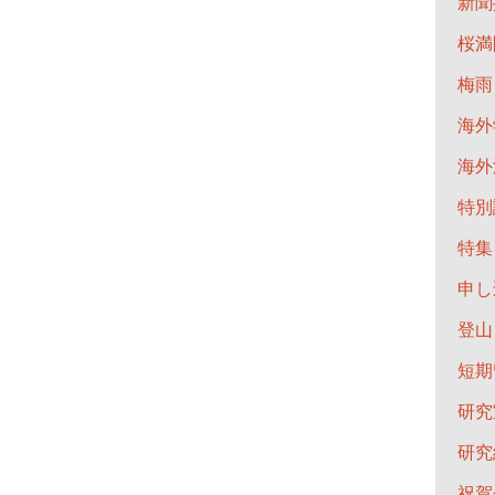
新聞
桜満
梅雨
海外
海外
特別
特集
申し
登山
短期
研究
研究
祝賀