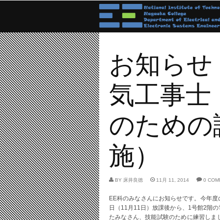
お知らせ
気工事士
のための
施）
BY
床井良徳
11月 11, 2014
0 COM
EE科のみなさんにお知らせです。今年
日（11月11日）放課後から、1号館2
たみなさん、技能試験のために練習しま