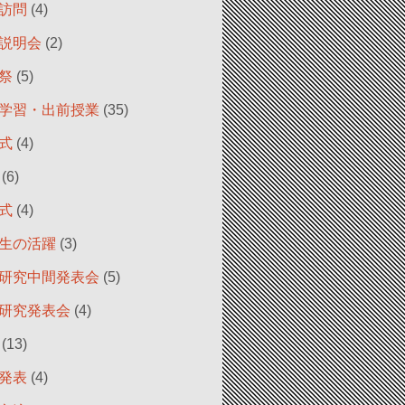
訪問
(4)
説明会
(2)
祭
(5)
学習・出前授業
(35)
式
(4)
(6)
式
(4)
生の活躍
(3)
研究中間発表会
(5)
研究発表会
(4)
(13)
発表
(4)