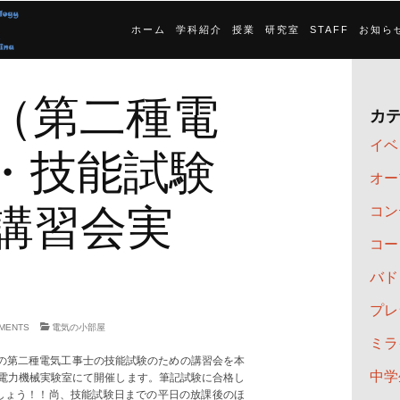
ホーム
学科紹介
授業
研究室
STAFF
お知ら
（第二種電
カ
イベ
・技能試験
オー
講習会実
コン
コー
バド
プレ
MENTS
電気の小部屋
ミラ
度の第二種電気工事士の技能試験のための講習会を本
中学
階の電力機械実験室にて開催します。筆記試験に合格し
しょう！！尚、技能試験日までの平日の放課後のほ