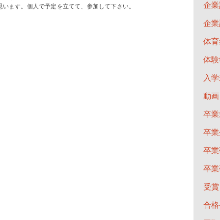
企業
思います。個人で予定を立てて、参加して下さい。
企業
体育
体験
入学
動画
卒業
卒業
卒業
卒業
受賞
合格