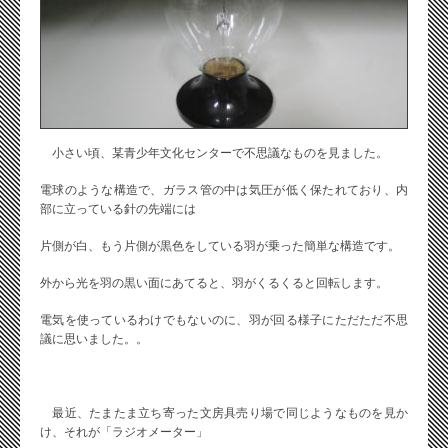
小さい頃、某青少年文化センターで不思議なものを見ました。
電球のような構造で、ガラス管の中は気圧が低く保たれており、内
部に立っている針の先端には
片側が白、もう片側が黒色をしている羽が乗った簡単な構造です。
外から光を羽の黒い面にあてると、羽がくるくると回転します。
電気を使っているわけでもないのに、羽が回る様子にただただ不思
議に思いました。。
最近、たまたま立ち寄った文房具売り場で同じようなものを見か
け、それが「ラジオメーター」