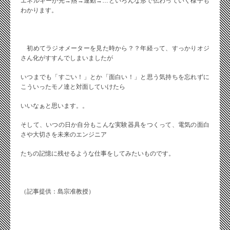
エネルギーが光→熱→運動→…といろんな形で伝わっていく様子も
わかります。
初めてラジオメーターを見た時から？？年経って、すっかりオジ
さん化がすすんでしまいましたが
いつまでも「すごい！」とか「面白い！」と思う気持ちを忘れずに
こういったモノ達と対面していけたら
いいなぁと思います。。
そして、いつの日か自分もこんな実験器具をつくって、電気の面白
さや大切さを未来のエンジニア
たちの記憶に残せるような仕事をしてみたいものです。
（記事提供：島宗准教授）