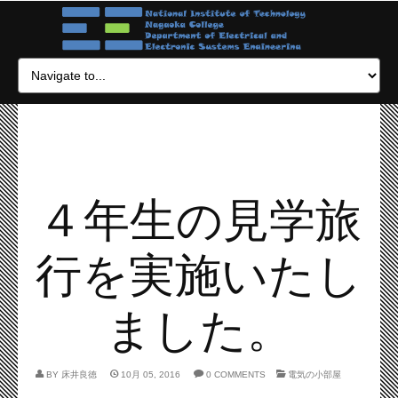
４年生の見学旅
行を実施いたし
ました。
BY
床井良徳
10月 05, 2016
0 COMMENTS
電気の小部屋