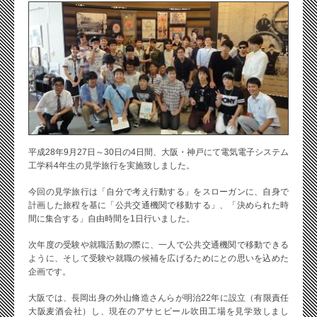
平成28年9月27日～30日の4日間、大阪・神戸にて電気電子システム
工学科4年生の見学旅行を実施致しました。
今回の見学旅行は「自分で考え行動する」をスローガンに、自身で
計画した旅程を基に「公共交通機関で移動する」、「決められた時
間に集合する」自由時間を1日行いました。
次年度の受験や就職活動の際に、一人で公共交通機関で移動できる
ように、そして受験や就職の候補を広げるためにとの思いを込めた
企画です。
大阪では、長岡出身の外山脩造さんらが明治22年に設立（有限責任
大阪麦酒会社）し、現在のアサヒビール吹田工場を見学致しまし