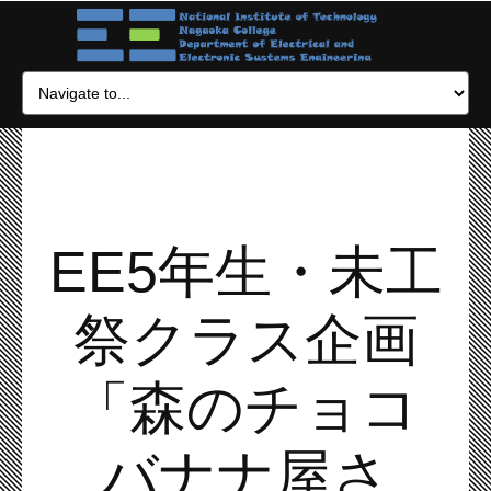
EE5年生・未工
祭クラス企画
「森のチョコ
バナナ屋さ