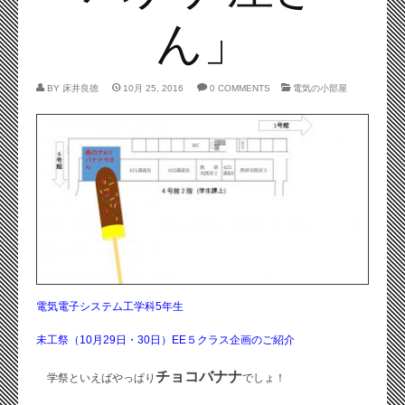
ん」
BY
床井良徳
10月 25, 2016
0 COMMENTS
電気の小部屋
電気電子システム工学科5年生
未工祭（10月29日・30日）EE５クラス企画のご紹介
チョコバナナ
学祭といえばやっぱり
でしょ！