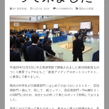
BY
床井良徳
11月 03, 2016
0 COMMENTS
電気の小部屋
平成28年11月3日に中之島体育館で開催されました第16回創造もの
づくり教育フェアinえちご「創造アイディアロボットコンテスト」
に参加して参りました。
県内の中学生が①基礎部門＜はじめてのおつかい２０１６＞、②活
用部門＜積んで、回して、紙コップ＞、③応用部門＜The綱引２＞
の3部門に分かれ、自分たちの作って来たロボットで対戦しておりま
した。
手塩にかけて作って来たロボット。各チーム様々な特徴があり、見