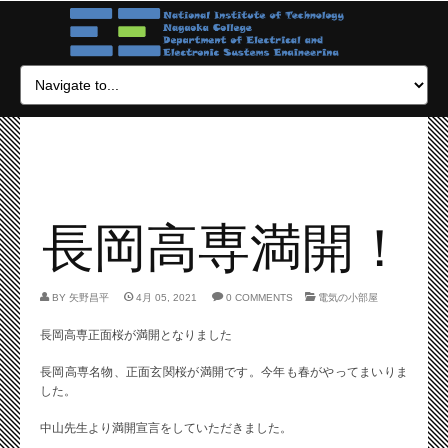
長岡高専満開！
BY
矢野昌平
4月 05, 2021
0 COMMENTS
電気の小部屋
長岡高専正面桜が満開となりました
長岡高専名物、正面玄関桜が満開です。今年も春がやってまいりま
した。
中山先生より満開宣言をしていただきました。