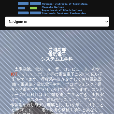
'
長岡高専
電気電子
システム工学科
太陽電池、電力、光、音、コンピュータ、AIや
IOT
、そしてロボット等の電気電子に関わる広い分
野を学べます。理数系科目が充実しており電気回
路・電磁気・電気電子材料・プログラミング・通
信・発電等の専門科目が用意されています。コンピ
ュータ関連科目は５年間を通して学習でき、実験実
習では、テスター、自動走行ロボット、アンプ回路
作製等を通し確実な理解と応用力を身につけること
が出来ます。 電子制御や機械工学科と異なり、