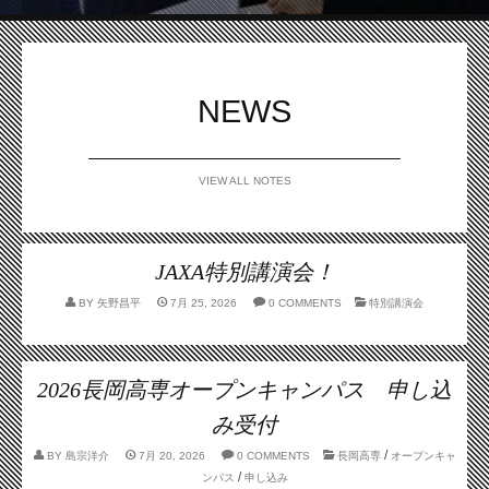
100
…
101
次 ›
最終 »
NEWS
VIEW ALL NOTES
JAXA特別講演会！
BY
矢野昌平
7月 25, 2026
0 COMMENTS
特別講演会
2026長岡高専オープンキャンパス 申し込
み受付
/
BY
島宗洋介
7月 20, 2026
0 COMMENTS
長岡高専
オープンキャ
/
ンパス
申し込み