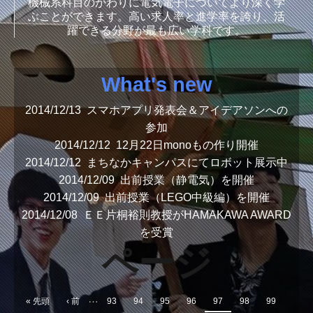
機械系科目のかわりに電気電子についてより深く学
ぶことができます。高い求人率と進学率を誇り、活
躍できる分野が最も広い学科です。
'
What's new
2014/12/13
スマホアプリ発表会＆アイデアソンへの
参加
2014/12/12
12月22日monoもの作り開催
2014/12/12
まちなかキャンパスにてロボット展示中
2014/12/09
出前授業（静電気）を開催
2014/12/09
出前授業（LEGO中級編）を開催
2014/12/08
ＥＥ片桐裕則教授がHAMAKAWA AWARD
を受賞
ページ
…
« 先頭
‹ 前
93
94
95
96
97
98
99