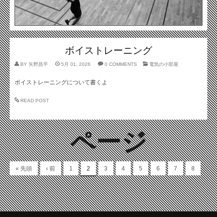
ボイストレーニング
BY
矢野昌平
5月 01, 2026
0 COMMENTS
電気の小部屋
ボイストレーニングについて書くよ
READ POST
ページ
« 先頭
‹ 前
1
2
3
4
5
6
7
8
…
9
次 ›
最終 »