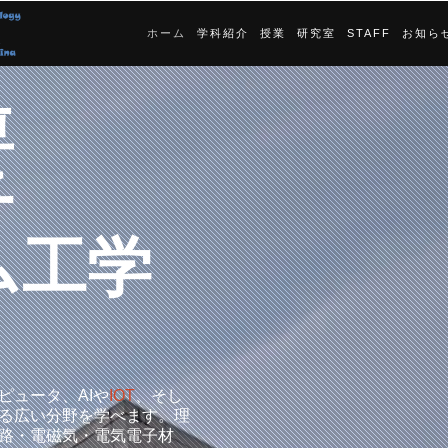
ホーム
学科紹介
授業
研究室
STAFF
お知ら
専
子
ム工学
ピュータ、AIや
IOT
、そし
る広い分野を学べます。理
路・電磁気・電気電子材